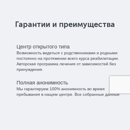
Гарантии и преимущества
Центр открытого типа​
Возможность видеться с родственниками и родными
постоянно на протяжении всего курса реабилитации.
Авторская программа лечения от зависимостей без
принуждения.
Полная анонимность​
Мы гарантируем 100% анонимность во время
пребывания в нащем центре. Все собранные данные
отдаются клиенту после прохождения курса или при
расторжении договора.
Индивидуальный подход​
Эффективность напрямую зависит от количества
внимания, уделяемого клиенту, а также правильно