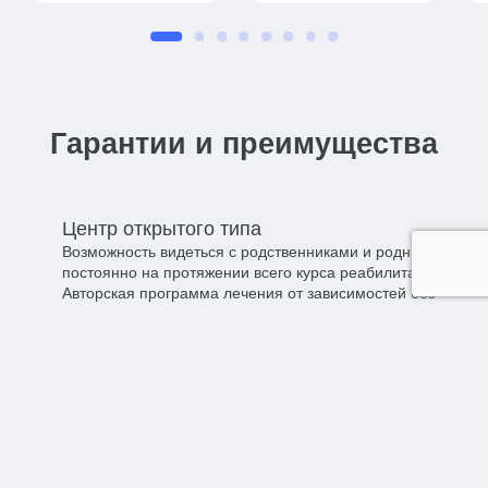
Гарантии и преимущества
Центр открытого типа​
Возможность видеться с родственниками и родными
постоянно на протяжении всего курса реабилитации.
Авторская программа лечения от зависимостей без
принуждения.
Полная анонимность​
Мы гарантируем 100% анонимность во время
пребывания в нащем центре. Все собранные данные
отдаются клиенту после прохождения курса или при
расторжении договора.