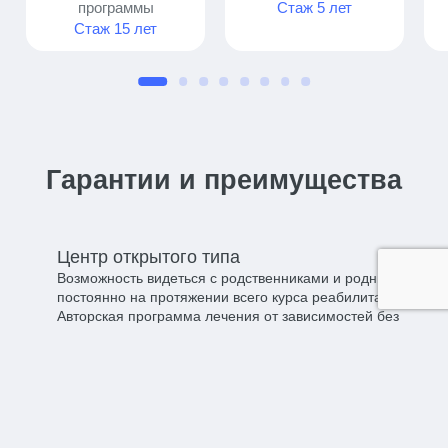
программы
Стаж 5 лет
Стаж 15 лет
Гарантии и преимущества
Центр открытого типа​
Возможность видеться с родственниками и родными
постоянно на протяжении всего курса реабилитации.
Авторская программа лечения от зависимостей без
принуждения.
Полная анонимность​
Мы гарантируем 100% анонимность во время
пребывания в нащем центре. Все собранные данные
отдаются клиенту после прохождения курса или при